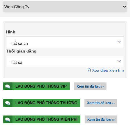
Hình
Tất cả tin
Thời gian đăng
Tất cả
Xóa điều kiện tìm
LAO ĐỘNG PHỔ THÔNG VIP
Xem tin đã lưu
>>
LAO ĐỘNG PHỔ THÔNG THƯỜNG
Xem tin đã lưu
>>
LAO ĐỘNG PHỔ THÔNG MIỄN PHÍ
Xem tin đã lưu
>>