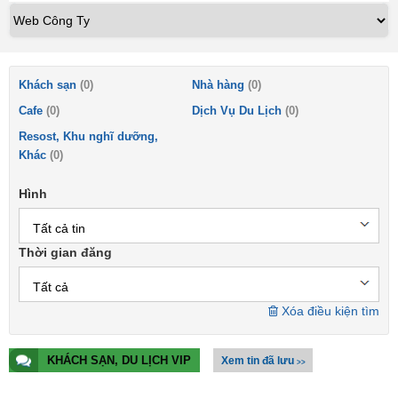
Khách sạn
(0)
Nhà hàng
(0)
Cafe
(0)
Dịch Vụ Du Lịch
(0)
Resost, Khu nghĩ dưỡng,
Khác
(0)
Hình
Tất cả tin
Thời gian đăng
Tất cả
Xóa điều kiện tìm
KHÁCH SẠN, DU LỊCH VIP
Xem tin đã lưu
>>