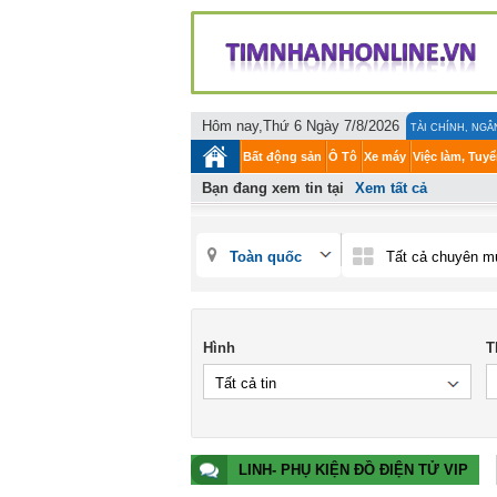
Hôm nay,Thứ 6 Ngày 7/8/2026
TÀI CHÍNH, NG
Bất động sản
Ô Tô
Xe máy
Việc làm, Tuyể
Bạn đang xem tin tại
Xem tất cả
Toàn quốc
Tất cả chuyên m
Hình
T
Tất cả tin
LINH- PHỤ KIỆN ĐỒ ĐIỆN TỬ VIP