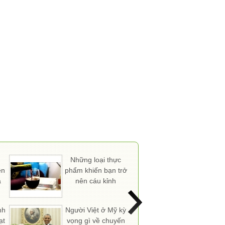
Những loại thực
Điều gì đ
ền
phẩm khiến bạn trở
Hitler trở t
à
nên cáu kỉnh
độc tài nhất
nhân lo
nh
Người Việt ở Mỹ kỳ
Rủi ro cho 
ạt
vọng gì về chuyến
tư bất độ