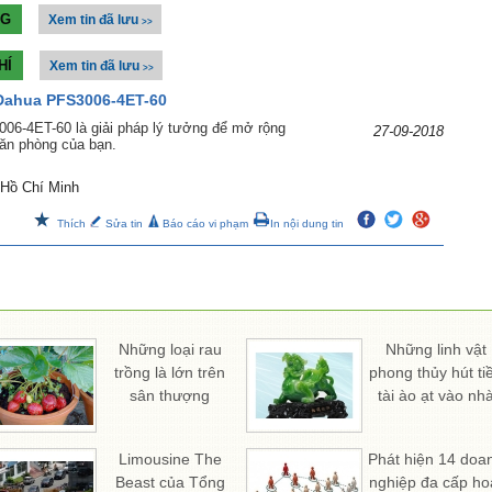
NG
Xem tin đã lưu
>>
HÍ
Xem tin đã lưu
>>
Dahua PFS3006-4ET-60
06-4ET-60 là giải pháp lý tưởng để mở rộng
27-09-2018
ăn phòng của bạn.
 Hồ Chí Minh
Thích
Sửa tin
Báo cáo vi phạm
In nội dung tin
Những loại rau
Những linh vật
trồng là lớn trên
phong thủy hút ti
sân thượng
tài ào ạt vào nh
Limousine The
Phát hiện 14 doa
Beast của Tổng
nghiệp đa cấp ho