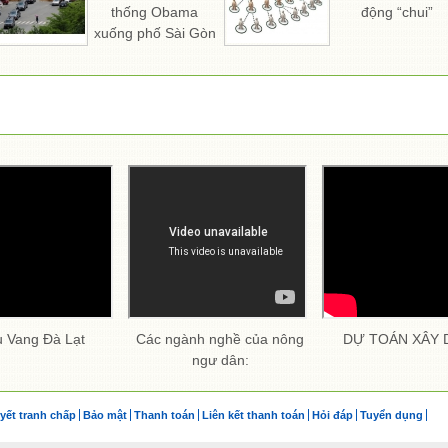
thống Obama
động “chui”
xuống phố Sài Gòn
 Vang Đà Lạt
Các ngành nghề của nông
DỰ TOÁN XÂY
ngư dân:
yết tranh chấp
Bảo mật
Thanh toán
Liên kết thanh toán
Hỏi đáp
Tuyển dụng