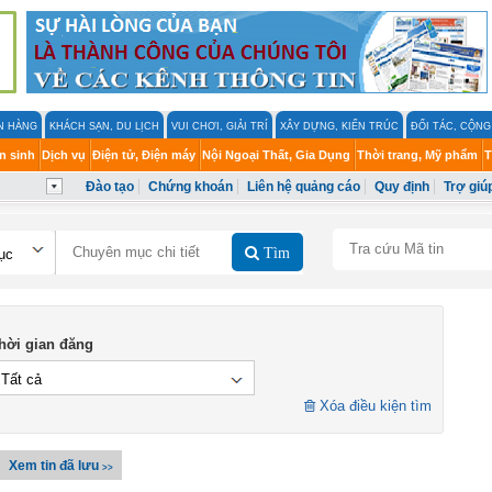
ÂN HÀNG
KHÁCH SẠN, DU LỊCH
VUI CHƠI, GIẢI TRÍ
XÂY DỰNG, KIẾN TRÚC
ĐỐI TÁC, CỘN
n sinh
Dịch vụ
Điện tử, Điện máy
Nội Ngoại Thất, Gia Dụng
Thời trang, Mỹ phẩm
T
Đào tạo
Chứng khoán
Liên hệ quảng cáo
Quy định
Trợ giú
Tìm
ục
hời gian đăng
Tất cả
Xóa điều kiện tìm
Xem tin đã lưu
>>