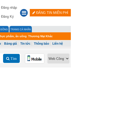
Đăng nhập
ĐĂNG TIN MIỄN PHÍ
Đăng Ký
G ĐỒNG
TRANG CÁ NHÂN
hực phẩm, ăn uống
Thương Mại Khác
p
Bảng giá
Tin tức
Thông báo
Liên hệ
Tìm