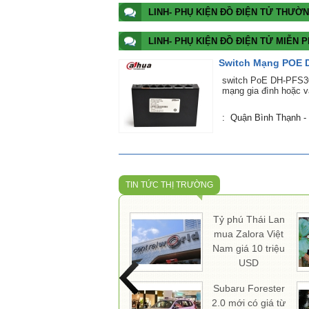
LINH- PHỤ KIỆN ĐỒ ĐIỆN TỬ THƯỜ
LINH- PHỤ KIỆN ĐỒ ĐIỆN TỬ MIỄN P
Switch Mạng POE 
switch PoE DH-PFS30
mạng gia đình hoặc v
Quận/Huyện
: Quận Bình Thạnh -
TIN TỨC THỊ TRƯỜNG
Tỷ phú Thái Lan
mua Zalora Việt
Nam giá 10 triệu
USD
Subaru Forester
2.0 mới có giá từ