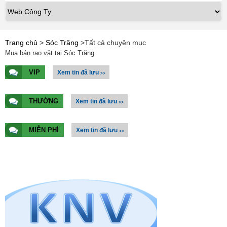
Trang chủ
>
Sóc Trăng
>
Tất cả chuyên mục
Mua bán rao vặt tại Sóc Trăng
VIP
Xem tin đã lưu
>>
THƯỜNG
Xem tin đã lưu
>>
MIỄN PHÍ
Xem tin đã lưu
>>