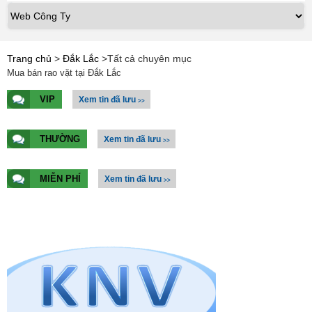
Trang chủ
>
Đắk Lắc
>
Tất cả chuyên mục
Mua bán rao vặt tại Đắk Lắc
VIP
Xem tin đã lưu
>>
THƯỜNG
Xem tin đã lưu
>>
MIỄN PHÍ
Xem tin đã lưu
>>